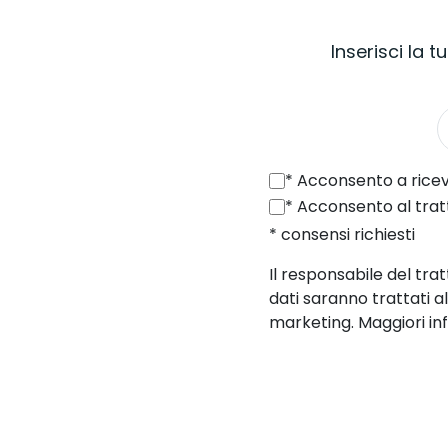
Inserisci la 
*
Acconsento a ricevere da SONEL S.A. con sede in ul. Wokulsk
*
Acconsento al trattamento dei miei dati personali (indirizzo e-mail)
* consensi richiesti
Il responsabile del tra
dati saranno trattati a
marketing. Maggiori inf