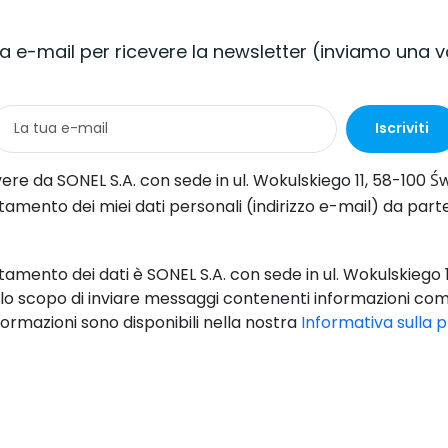
tua e-mail per ricevere la newsletter (inviamo una 
Iscriviti
iego 11, 58-100 Świdnica informazioni commerciali per via elettronica (all'indirizzo e-mail fornito) a fini di marketing, ai sensi dell'articolo 398 della legge del 12 luglio 
 da parte di SONEL S.A. con sede in ul. Wokulskiego 11, 58-100 Świdnica, ai fini dell'invio di newsletter contenenti informazioni commerciali e di marketing, ai sensi dell'art. 6, comma 1, lettera a) del 
ttamento dei dati è SONEL S.A. con sede in ul. Wokulskiego 1
llo scopo di inviare messaggi contenenti informazioni com
ormazioni sono disponibili nella nostra
Informativa sulla 