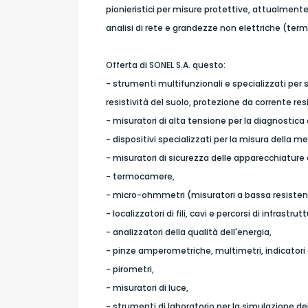
pionieristici per misure protettive, attualmente
analisi di rete e grandezze non elettriche (term
Offerta di SONEL S.A. questo:
- strumenti multifunzionali e specializzati per 
resistività del suolo, protezione da corrente res
- misuratori di alta tensione per la diagnostica 
- dispositivi specializzati per la misura della me
- misuratori di sicurezza delle apparecchiature 
- termocamere,
- micro-ohmmetri (misuratori a bassa resisten
- localizzatori di fili, cavi e percorsi di infrastru
- analizzatori della qualità dell'energia,
- pinze amperometriche, multimetri, indicatori 
- pirometri,
- misuratori di luce,
- strumenti di laboratorio per la simulazione de