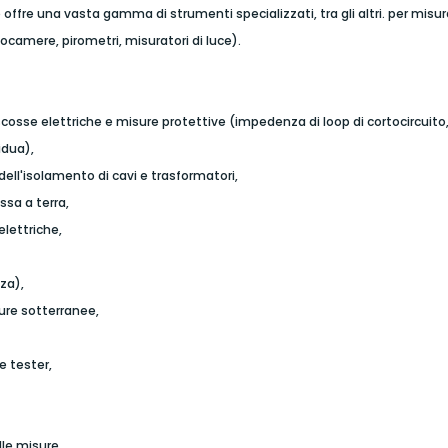
 offre una vasta gamma di strumenti specializzati, tra gli altri. per misur
ocamere, pirometri, misuratori di luce).
scosse elettriche e misure protettive (impedenza di loop di cortocircuito,
idua),
dell'isolamento di cavi e trasformatori,
ssa a terra,
elettriche,
za),
tture sotterranee,
e tester,
lle misure,