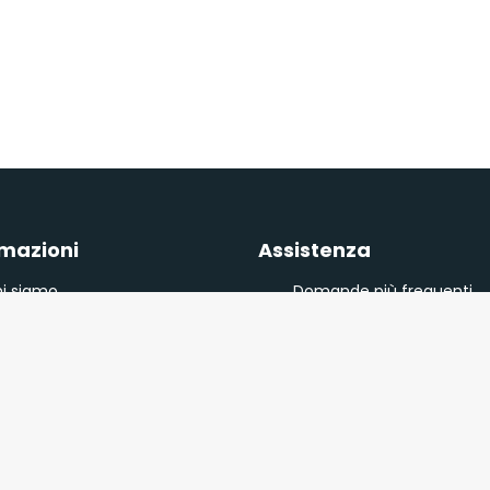
rmazioni
Assistenza
i siamo
Domande più frequenti
egolamento
Modalità e costi di conse
litica sulla privacy
Modalità di pagamento
Restituzioni e reclami