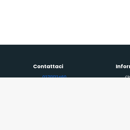
Contattaci
Info
0270122460
Ch
negozio@sonel.it
R
(lun - ven, 9:00 - 12:30, 14:00-
Po
18:00)
Scrivici