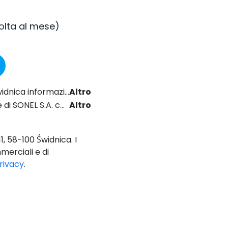
volta al mese)
2024 sul diritto delle comunicazioni elettroniche.
Altro
Regolamento generale sulla protezione dei dati (GDPR).
Altro
1, 58-100 Świdnica. I
merciali e di
privacy
.