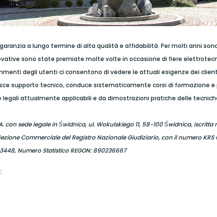
a garanzia a lungo termine di alta qualità e affidabilità. Per molti anni 
novative sono state premiate molte volte in occasione di fiere elettrotecn
nti degli utenti ci consentono di vedere le attuali esigenze dei clienti,
 fornisce supporto tecnico, conduce sistematicamente corsi di formazione e
 legali attualmente applicabili e da dimostrazioni pratiche delle tecnich
S.A. con sede legale in Świdnica, ul. Wokulskiego 11, 58-100 Świdnica, iscritta
Sezione Commerciale del Registro Nazionale Giudiziario, con il numero KRS
0033448, Numero Statistico REGON: 890236667
: