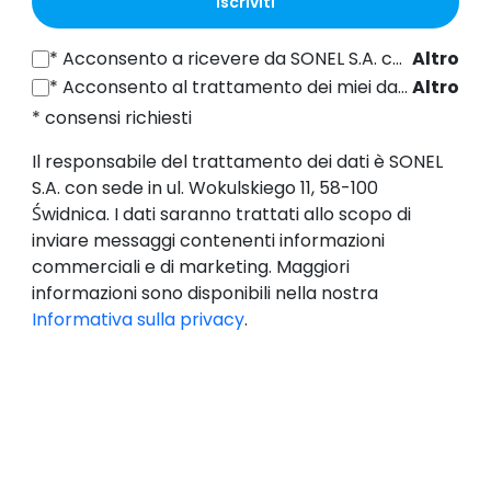
Iscriviti
*
Acconsento a ricevere da SONEL S.A. con sede in ul. Wokulskiego 11, 58-100 Świdnica informazioni commerciali per via elettronica (all'indirizzo e-mail fornito) a fini di marketing, ai sensi dell'articolo 398 della legge del 12 luglio 2024 sul diritto delle comunicazioni elettroniche.
Altro
*
Acconsento al trattamento dei miei dati personali (indirizzo e-mail) da parte di SONEL S.A. con sede in ul. Wokulskiego 11, 58-100 Świdnica, ai fini dell'invio di newsletter contenenti informazioni commerciali e di marketing, ai sensi dell'art. 6, comma 1, lettera a) del Regolamento generale sulla protezione dei dati (GDPR).
Altro
* consensi richiesti
Il responsabile del trattamento dei dati è SONEL
S.A. con sede in ul. Wokulskiego 11, 58-100
Świdnica. I dati saranno trattati allo scopo di
inviare messaggi contenenti informazioni
commerciali e di marketing. Maggiori
informazioni sono disponibili nella nostra
Informativa sulla privacy
.