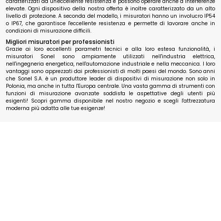
caratterizzati da un'eccellente resistenza e possono operare anche a interferenze
elevate. Ogni dispositivo della nostra offerta è inoltre caratterizzato da un alto
livello di protezione. A seconda del modello, i misuratori hanno un involucro IP54
o IP67, che garantisce l'eccellente resistenza e permette di lavorare anche in
condizioni di misurazione difficili.
Migliori misuratori per professionisti
Grazie ai loro eccellenti parametri tecnici e alla loro estesa funzionalità, i
misuratori Sonel sono ampiamente utilizzati nell'industria elettrica,
nell'ingegneria energetica, nell'automazione industriale e nella meccanica. I loro
vantaggi sono apprezzati dai professionisti di molti paesi del mondo. Sono anni
che Sonel S.A. è un produttore leader di dispositivi di misurazione non solo in
Polonia, ma anche in tutta l'Europa centrale. Una vasta gamma di strumenti con
funzioni di misurazione avanzate soddisfa le aspettative degli utenti più
esigenti! Scopri gamma disponibile nel nostro negozio e scegli l'attrezzatura
moderna più adatta alle tue esigenze!