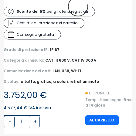
Sconto del 5%
per gli utenti registrati
Cert. di calibrazione nel carrello
Consegna gratuita
Grado di protezione IP:
IP 67
Categoria di misura:
CAT III 600 V, CAT IV 300 V
Comunicazione dei dati:
LAN, USB, Wi-Fi
Display:
a tatto, grafico, a colori, retroilluminato
3.752,00 €
DISPONIBILE
Tempi di consegna:
fino
a 14 giorni
4.577,44 € IVA inclusa
AL CARRELLO
-
+