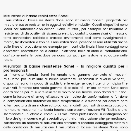
Misuratori di basse resistenze Sonel
I misuratori di basse resistenze Sonel sono strumenti moderni progettati per
misurare basse resistenze in oggetti resistivi e induttivi. Questi dispositivi sono
ideali per numerose applicazioni. Sono utilizzati, per esempio, per misurare la
resistenza di dispositivi di sicurezza elettrici, contatti, connessioni di messa a
terra, connessioni saldate e brasate, avvitamenti, così come avvolgimenti di
motori, trasformatori e bobine. I misuratori Sonel possono essere utilizzati anche
sulle linee di produzione, ad esempio per il controllo finale. I loro vantaggi sono
apprezzati soprattutto nelle centrali elettriche, nelle aziende di manutenzione,
così come nelle ferrovie, dove vengono utilizzati per testare le saldature delle
rotaie.
Misuratori di basse resistenze Sonel – la migliore qualità per i
professionisti
La rinomata Azienda Sonel ha creato una gamma completa di moderni
misuratori per la misura di basse resistenze. Disponibili in diverse varianti, i
dispositivi sono in grado di soddisfare le esigenze degli utenti principianti e
avanzati, fornendo una vasta gamma di possibilità. I micro-ohmetri Sonel sono
adatti anche per misurare resistenze molto basse. Inoltre, sono dotati di funzioni
come la funzione di smagnetizzazione del nucleo del trasformatore, la funzione
di compensazione automatica della temperatura e la funzione per determinare
la temperatura di un motore sotto carico. I modelli avanzati di questa categoria
hanno una moderna interfaccia touchscreen e comunicazione Wi-Fi, oltre a una
stampante e un lettore di codici 2D. I misuratori professionali si distinguono per
il loro design moderno e gli speciali algoritmi di misurazione, che permettono di
selezionare un metodo di misurazione ottimale a seconda dell'oggetto testato e
delle condizioni di misurazione. I misuratori di basse resistenze Sonel sono