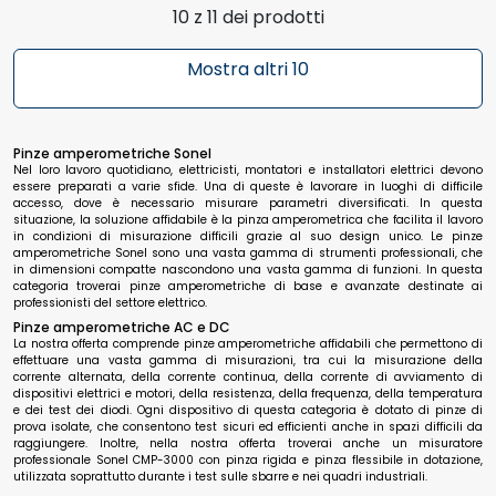
10 z 11 dei prodotti
Mostra altri 10
Pinze amperometriche Sonel
Nel loro lavoro quotidiano, elettricisti, montatori e installatori elettrici devono
essere preparati a varie sfide. Una di queste è lavorare in luoghi di difficile
accesso, dove è necessario misurare parametri diversificati. In questa
situazione, la soluzione affidabile è la pinza amperometrica che facilita il lavoro
in condizioni di misurazione difficili grazie al suo design unico. Le pinze
amperometriche Sonel sono una vasta gamma di strumenti professionali, che
in dimensioni compatte nascondono una vasta gamma di funzioni. In questa
categoria troverai pinze amperometriche di base e avanzate destinate ai
professionisti del settore elettrico.
Pinze amperometriche AC e DC
La nostra offerta comprende pinze amperometriche affidabili che permettono di
effettuare una vasta gamma di misurazioni, tra cui la misurazione della
corrente alternata, della corrente continua, della corrente di avviamento di
dispositivi elettrici e motori, della resistenza, della frequenza, della temperatura
e dei test dei diodi. Ogni dispositivo di questa categoria è dotato di pinze di
prova isolate, che consentono test sicuri ed efficienti anche in spazi difficili da
raggiungere. Inoltre, nella nostra offerta troverai anche un misuratore
professionale Sonel CMP-3000 con pinza rigida e pinza flessibile in dotazione,
utilizzata soprattutto durante i test sulle sbarre e nei quadri industriali.