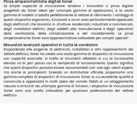
Pinze amperometriche digitali Sonel
Le ampie capacità di misurazione rendono i misuratori a pinza digitali
progettati da Sonel ideali per un'ampia gamma di applicazioni, e la vasta
gamma di modelli si adatta perfettamente al settore di riferimento. I vantaggi di
questi dispositivi ergonomici, funzionali e sicuri sono particolarmente apprezzati
dagli elettricisti che lavorano in strutture residenziali, industriali e commerciali,
dagli installatori elettrici, dagli addetti alla manutenzione e dagli specialisti
della ventilazione, della climatizzazione e del riscaldamento. Le pinze
amperometriche Sonel sono apparecchiature collaudate per compiti speciali!
Misuratori avanzati operativi in tutte le condizioni
Rispondendo alle esigenze di elettricisti, installatori e altri rappresentanti del
settore elettrico, Sonel ha creato una vasta gamma di dispositivi di misurazione
con capacità avanzate. Si tratta di strumenti affidabili in cui la funzionalità
elevata va di pari passo con la semplicità di funzionamento. Questo significa
che questi dispositivi possono essere raccomandati non solo agli utenti esperti,
ma anche ai principianti. Essendo un distributore ufficiale, proponiamo una
gamma completa di dispositivi di misurazione Sonel, la cui eccellente qualità è
conosciuta e apprezzata in molti paesi del mondo. Dotati di un alloggiamento
robusto e arricchiti da un'ampia gamma di funzioni, i dispositivi di misurazione
Sonel sono una scelta collaudata per qualsiasi professionista del settore
elettrico.