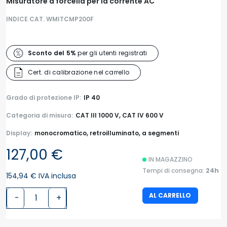
Misuratore a forcella per la corrente AC
INDICE CAT. WMITCMP200F
Sconto del 5%
per gli utenti registrati
Cert. di calibrazione nel carrello
Grado di protezione IP:
IP 40
Categoria di misura:
CAT III 1000 V, CAT IV 600 V
Display:
monocromatico, retroilluminato, a segmenti
127,00 €
IN MAGAZZINO
Tempi di consegna:
24h
154,94 € IVA inclusa
AL CARRELLO
-
+