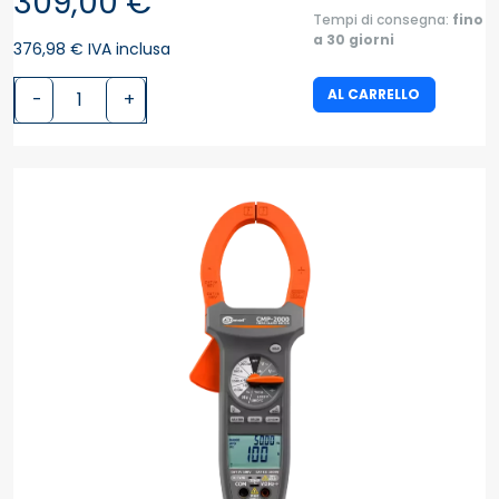
309,00 €
Tempi di consegna:
fino
a 30 giorni
376,98 € IVA inclusa
AL CARRELLO
-
+