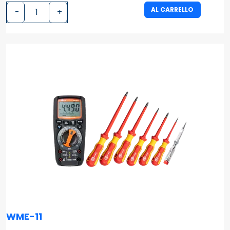
AL CARRELLO
-
+
WME-11