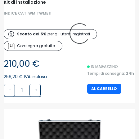
Kit di installazione
INDICE CAT. WMITWME11
Sconto del 5%
per gli utenti registrati
Consegna gratuita
210,00 €
IN MAGAZZINO
Tempi di consegna:
24h
256,20 € IVA inclusa
AL CARRELLO
-
+