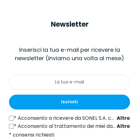
Newsletter
Inserisci la tua e-mail per ricevere la
newsletter (inviamo una volta al mese)
Iscriviti
*
Acconsento a ricevere da SONEL S.A. con sede in ul. Wokulskiego 11, 58-100 Świdnica informazioni commerciali per via elettronica (all'indirizzo e-mail fornito) a fini di marketing, ai sensi dell'articolo 398 della legge del 12 luglio 2024 sul diritto delle comunicazioni elettroniche.
Altro
*
Acconsento al trattamento dei miei dati personali (indirizzo e-mail) da parte di SONEL S.A. con sede in ul. Wokulskiego 11, 58-100 Świdnica, ai fini dell'invio di newsletter contenenti informazioni commerciali e di marketing, ai sensi dell'art. 6, comma 1, lettera a) del Regolamento generale sulla protezione dei dati (GDPR).
Altro
* consensi richiesti