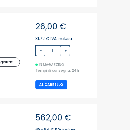
26,00 €
31,72 € IVA inclusa
-
+
egistrati
IN MAGAZZINO
Tempi di consegna:
24h
AL CARRELLO
562,00 €
685,64 € IVA inclusa