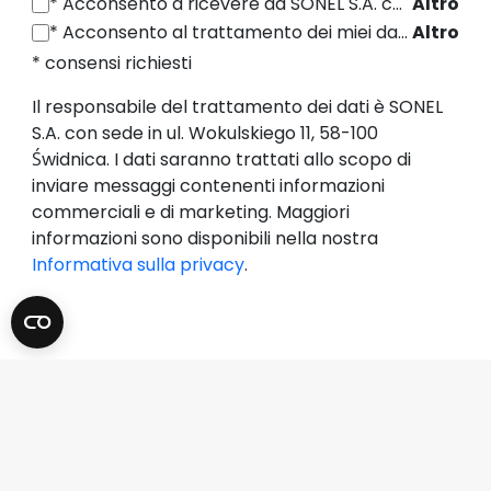
*
Acconsento a ricevere da SONEL S.A. con sede in ul. Wokulskiego 11, 58-100 Świdnica informazioni commerciali per via elettronica (all'indirizzo e-mail fornito) a fini di marketing, ai sensi dell'articolo 398 della legge del 12 luglio 2024 sul diritto delle comunicazioni elettroniche.
Altro
*
Acconsento al trattamento dei miei dati personali (indirizzo e-mail) da parte di SONEL S.A. con sede in ul. Wokulskiego 11, 58-100 Świdnica, ai fini dell'invio di newsletter contenenti informazioni commerciali e di marketing, ai sensi dell'art. 6, comma 1, lettera a) del Regolamento generale sulla protezione dei dati (GDPR).
Altro
* consensi richiesti
Il responsabile del trattamento dei dati è SONEL
S.A. con sede in ul. Wokulskiego 11, 58-100
Świdnica. I dati saranno trattati allo scopo di
inviare messaggi contenenti informazioni
commerciali e di marketing. Maggiori
informazioni sono disponibili nella nostra
Informativa sulla privacy
.