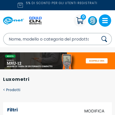
5% DI SCONTO PER GLI UTENTI REGISTRATI
0
Luxometri
<
Prodotti
Filtri
MODIFICA