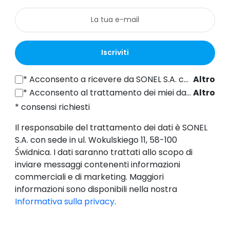
Iscriviti
*
Acconsento a ricevere da SONEL S.A. con sede in ul. Wokulskiego 11, 58-100 Świdnica informazioni commerciali per via elettronica (all'indirizzo e-mail fornito) a fini di marketing, ai sensi dell'articolo 398 della legge del 12 luglio 2024 sul diritto delle comunicazioni elettroniche.
Altro
*
Acconsento al trattamento dei miei dati personali (indirizzo e-mail) da parte di SONEL S.A. con sede in ul. Wokulskiego 11, 58-100 Świdnica, ai fini dell'invio di newsletter contenenti informazioni commerciali e di marketing, ai sensi dell'art. 6, comma 1, lettera a) del Regolamento generale sulla protezione dei dati (GDPR).
Altro
* consensi richiesti
Il responsabile del trattamento dei dati è SONEL
S.A. con sede in ul. Wokulskiego 11, 58-100
Świdnica. I dati saranno trattati allo scopo di
inviare messaggi contenenti informazioni
commerciali e di marketing. Maggiori
informazioni sono disponibili nella nostra
Informativa sulla privacy
.