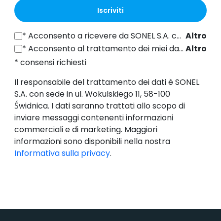
Iscriviti
*
Acconsento a ricevere da SONEL S.A. con sede in ul. Wokulskiego 11, 58-100 Świdnica informazioni commerciali per via elettronica (all'indirizzo e-mail fornito) a fini di marketing, ai sensi dell'articolo 398 della legge del 12 luglio 2024 sul diritto delle comunicazioni elettroniche.
Altro
*
Acconsento al trattamento dei miei dati personali (indirizzo e-mail) da parte di SONEL S.A. con sede in ul. Wokulskiego 11, 58-100 Świdnica, ai fini dell'invio di newsletter contenenti informazioni commerciali e di marketing, ai sensi dell'art. 6, comma 1, lettera a) del Regolamento generale sulla protezione dei dati (GDPR).
Altro
* consensi richiesti
Il responsabile del trattamento dei dati è SONEL
S.A. con sede in ul. Wokulskiego 11, 58-100
Świdnica. I dati saranno trattati allo scopo di
inviare messaggi contenenti informazioni
commerciali e di marketing. Maggiori
informazioni sono disponibili nella nostra
Informativa sulla privacy
.