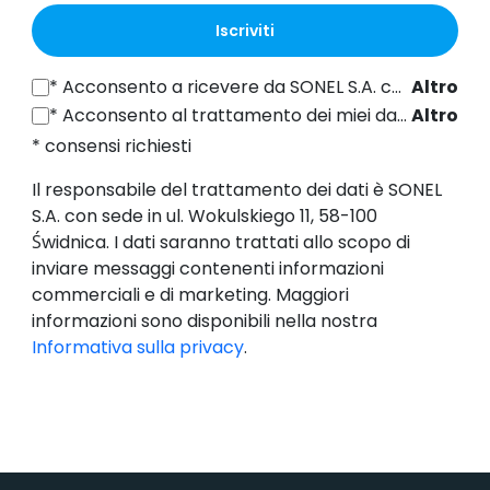
Iscriviti
*
Acconsento a ricevere da SONEL S.A. con sede in ul. Wokulskiego 11, 58-100 Świdnica informazioni commerciali per via elettronica (all'indirizzo e-mail fornito) a fini di marketing, ai sensi dell'articolo 398 della legge del 12 luglio 2024 sul diritto delle comunicazioni elettroniche.
Altro
*
Acconsento al trattamento dei miei dati personali (indirizzo e-mail) da parte di SONEL S.A. con sede in ul. Wokulskiego 11, 58-100 Świdnica, ai fini dell'invio di newsletter contenenti informazioni commerciali e di marketing, ai sensi dell'art. 6, comma 1, lettera a) del Regolamento generale sulla protezione dei dati (GDPR).
Altro
* consensi richiesti
Il responsabile del trattamento dei dati è SONEL
S.A. con sede in ul. Wokulskiego 11, 58-100
Świdnica. I dati saranno trattati allo scopo di
inviare messaggi contenenti informazioni
commerciali e di marketing. Maggiori
informazioni sono disponibili nella nostra
Informativa sulla privacy
.