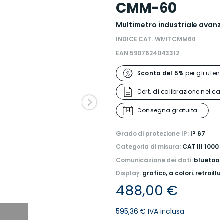
CMM-60
Multimetro industriale avan
INDICE CAT. WMITCMM60
EAN 5907624043312
Sconto del 5%
per gli utent
Cert. di calibrazione nel ca
Consegna gratuita
Grado di protezione IP:
IP 67
Categoria di misura:
CAT III 1000
Comunicazione dei dati:
bluetoo
Display:
grafico, a colori, retroil
488,00 €
595,36 € IVA inclusa