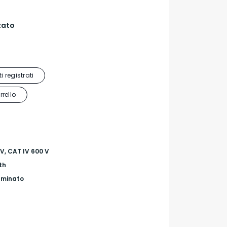
zato
i registrati
rrello
 V, CAT IV 600 V
th
luminato