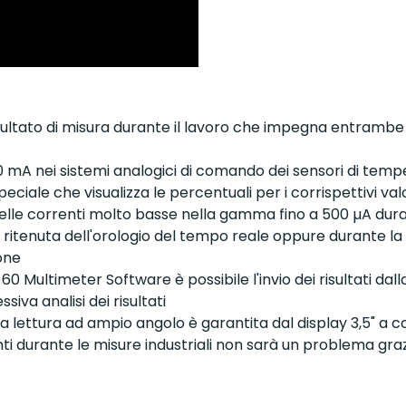
sultato di misura durante il lavoro che impegna entrambe l
0 mA nei sistemi analogici di comando dei sensori di tempe
peciale che visualizza le percentuali per i corrispettivi val
elle correnti molto basse nella gamma fino a 500 µA duran
 ritenuta dell'orologio del tempo reale oppure durante la
one
 Multimeter Software è possibile l'invio dei risultati da
va analisi dei risultati
 e la lettura ad ampio angolo è garantita dal display 3,5" a c
anti durante le misure industriali non sarà un problema gr