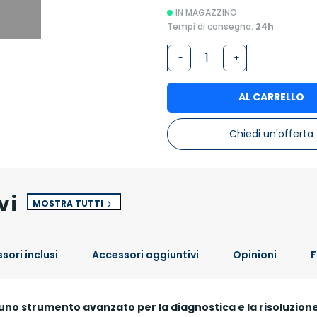
IN MAGAZZINO
Tempi di consegna:
24h
-
+
AL CARRELLO
Chiedi un'offerta
vi
MOSTRA TUTTI
sori inclusi
Accessori aggiuntivi
Opinioni
F
uno strumento avanzato per la diagnostica e la risoluzion