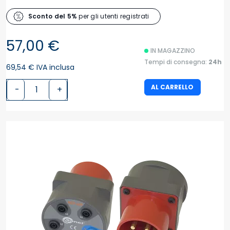
Sconto del 5%
per gli utenti registrati
57,00 €
IN MAGAZZINO
Tempi di consegna:
24h
69,54 € IVA inclusa
AL CARRELLO
-
+