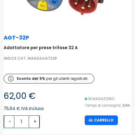
AGT-32P
Adattatore per prese trifase 32 A
INDICE CAT. WAADAAGT32P
Sconto del 5%
per gli utenti registrati
62,00 €
IN MAGAZZINO
Tempi di consegna:
24h
75,64 € IVA inclusa
AL CARRELLO
-
+