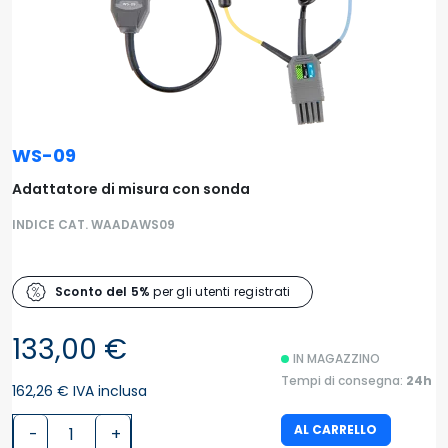
WS-09
Adattatore di misura con sonda
INDICE CAT. WAADAWS09
Sconto del 5%
per gli utenti registrati
133,00 €
IN MAGAZZINO
Tempi di consegna:
24h
162,26 € IVA inclusa
AL CARRELLO
-
+