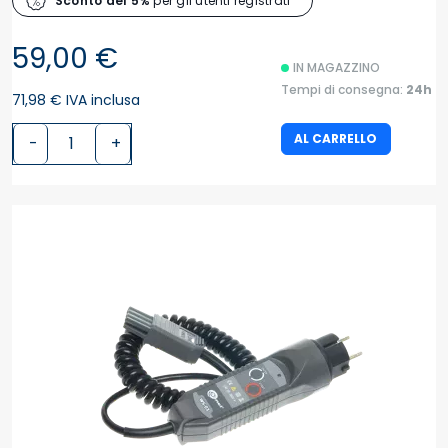
Sconto del 5%
per gli utenti registrati
59,00 €
IN MAGAZZINO
Tempi di consegna:
24h
71,98 € IVA inclusa
AL CARRELLO
-
+