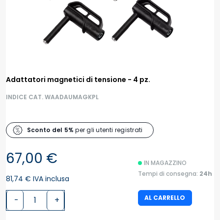
Adattatori magnetici di tensione - 4 pz.
INDICE CAT. WAADAUMAGKPL
Sconto del 5%
per gli utenti registrati
67,00 €
IN MAGAZZINO
Tempi di consegna:
24h
81,74 € IVA inclusa
AL CARRELLO
-
+