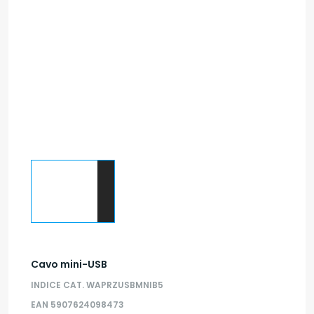
Cavo mini-USB
INDICE CAT. WAPRZUSBMNIB5
EAN 5907624098473