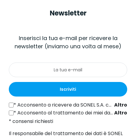
Newsletter
Inserisci la tua e-mail per ricevere la
newsletter (inviamo una volta al mese)
Iscriviti
*
Acconsento a ricevere da SONEL S.A. con sede in ul. Wokulskiego 11, 58-100 Świdnica informazioni commerciali per via elettronica (all'indirizzo e-mail fornito) a fini di marketing, ai sensi dell'articolo 398 della legge del 12 luglio 2024 sul diritto delle comunicazioni elettroniche.
Altro
*
Acconsento al trattamento dei miei dati personali (indirizzo e-mail) da parte di SONEL S.A. con sede in ul. Wokulskiego 11, 58-100 Świdnica, ai fini dell'invio di newsletter contenenti informazioni commerciali e di marketing, ai sensi dell'art. 6, comma 1, lettera a) del Regolamento generale sulla protezione dei dati (GDPR).
Altro
* consensi richiesti
Il responsabile del trattamento dei dati è SONEL