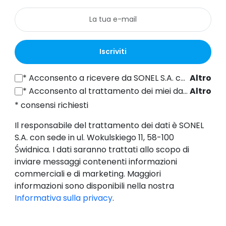
Iscriviti
*
Acconsento a ricevere da SONEL S.A. con sede in ul. Wokulskiego 11, 58-100 Świdnica informazioni commerciali per via elettronica (all'indirizzo e-mail fornito) a fini di marketing, ai sensi dell'articolo 398 della legge del 12 luglio 2024 sul diritto delle comunicazioni elettroniche.
Altro
*
Acconsento al trattamento dei miei dati personali (indirizzo e-mail) da parte di SONEL S.A. con sede in ul. Wokulskiego 11, 58-100 Świdnica, ai fini dell'invio di newsletter contenenti informazioni commerciali e di marketing, ai sensi dell'art. 6, comma 1, lettera a) del Regolamento generale sulla protezione dei dati (GDPR).
Altro
* consensi richiesti
Il responsabile del trattamento dei dati è SONEL
S.A. con sede in ul. Wokulskiego 11, 58-100
Świdnica. I dati saranno trattati allo scopo di
inviare messaggi contenenti informazioni
commerciali e di marketing. Maggiori
informazioni sono disponibili nella nostra
Informativa sulla privacy
.