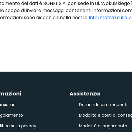
ttamento dei dati è SONEL S.A. con sede in ul. Wokulskiego 1
llo scopo di inviare messaggi contenenti informazioni com
ormazioni sono disponibili nella nostra
Informativa sulla 
rmazioni
Assistenza
i siamo
Domande più frequenti
egolamento
Modalità e costi di conse
litica sulla privacy
Modalità di pagamento