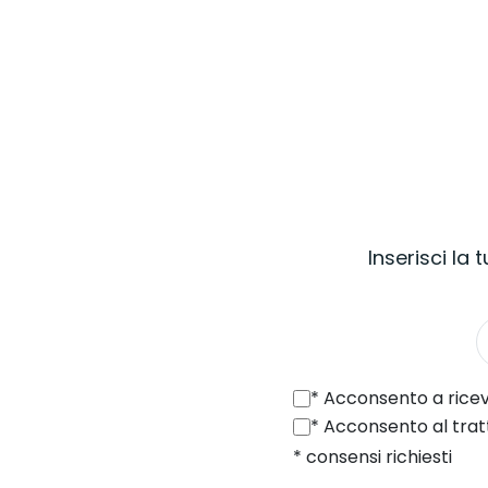
Inserisci la
*
Acconsento a ricevere da SONEL S.A. con sede in ul. Wokulsk
*
Acconsento al trattamento dei miei dati personali (indirizzo e-mail)
* consensi richiesti