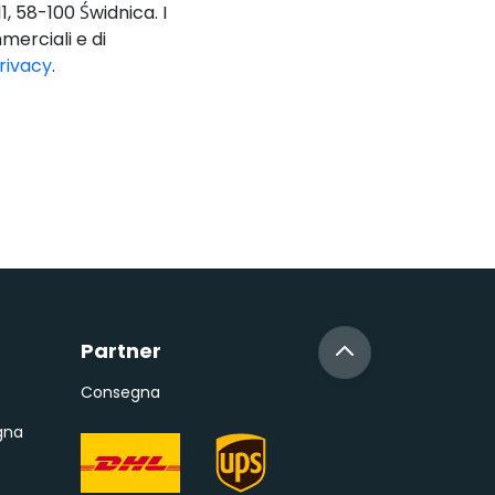
1, 58-100 Świdnica. I
merciali e di
privacy
.
Partner
Consegna
gna