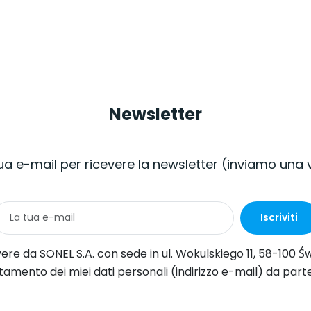
Newsletter
 tua e-mail per ricevere la newsletter (inviamo una
Iscriviti
iego 11, 58-100 Świdnica informazioni commerciali per via elettronica (all'indirizzo e-mail fornito) a fini di marketing, ai sensi dell'articolo 398 della legge del 12 luglio 
 da parte di SONEL S.A. con sede in ul. Wokulskiego 11, 58-100 Świdnica, ai fini dell'invio di newsletter contenenti informazioni commerciali e di marketing, ai sensi dell'art. 6, comma 1, lettera a) del 