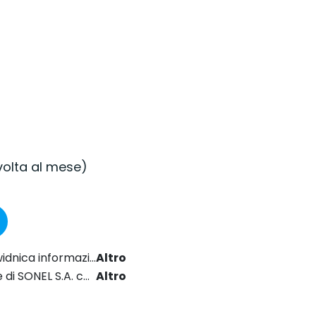
 volta al mese)
2024 sul diritto delle comunicazioni elettroniche.
Altro
Regolamento generale sulla protezione dei dati (GDPR).
Altro