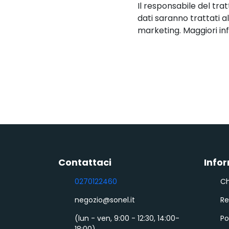
Il responsabile del tra
dati saranno trattati a
marketing. Maggiori inf
Contattaci
Info
0270122460
Ch
negozio@sonel.it
R
(lun - ven, 9:00 - 12:30, 14:00-
Po
18:00)