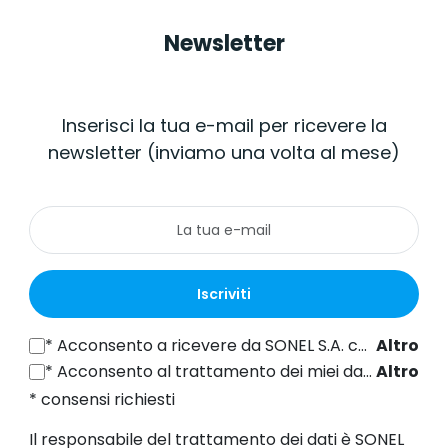
Newsletter
Inserisci la tua e-mail per ricevere la
newsletter (inviamo una volta al mese)
Iscriviti
*
Acconsento a ricevere da SONEL S.A. con sede in ul. Wokulskiego 11, 58-100 Świdnica informazioni commerciali per via elettronica (all'indirizzo e-mail fornito) a fini di marketing, ai sensi dell'articolo 398 della legge del 12 luglio 2024 sul diritto delle comunicazioni elettroniche.
Altro
*
Acconsento al trattamento dei miei dati personali (indirizzo e-mail) da parte di SONEL S.A. con sede in ul. Wokulskiego 11, 58-100 Świdnica, ai fini dell'invio di newsletter contenenti informazioni commerciali e di marketing, ai sensi dell'art. 6, comma 1, lettera a) del Regolamento generale sulla protezione dei dati (GDPR).
Altro
* consensi richiesti
Il responsabile del trattamento dei dati è SONEL