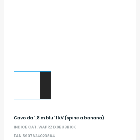
Cavo da 1,8 m blu 11 kV (spine a banana)
INDICE CAT. WAPRZ1X8BUBB10K
EAN 5907624023864