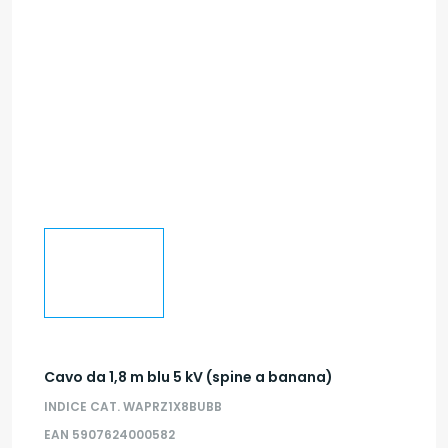
Cavo da 1,8 m blu 5 kV (spine a banana)
INDICE CAT. WAPRZ1X8BUBB
EAN 5907624000582