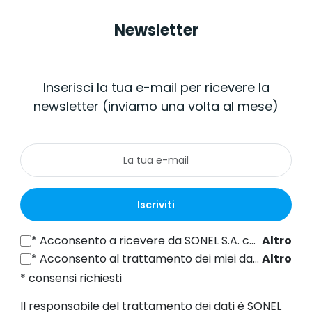
Newsletter
Inserisci la tua e-mail per ricevere la
newsletter (inviamo una volta al mese)
Iscriviti
*
Acconsento a ricevere da SONEL S.A. con sede in ul. Wokulskiego 11, 58-100 Świdnica informazioni commerciali per via elettronica (all'indirizzo e-mail fornito) a fini di marketing, ai sensi dell'articolo 398 della legge del 12 luglio 2024 sul diritto delle comunicazioni elettroniche.
Altro
*
Acconsento al trattamento dei miei dati personali (indirizzo e-mail) da parte di SONEL S.A. con sede in ul. Wokulskiego 11, 58-100 Świdnica, ai fini dell'invio di newsletter contenenti informazioni commerciali e di marketing, ai sensi dell'art. 6, comma 1, lettera a) del Regolamento generale sulla protezione dei dati (GDPR).
Altro
* consensi richiesti
Il responsabile del trattamento dei dati è SONEL