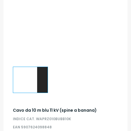
Cavo da 10 m blu 11 kV (spine a banana)
INDICE CAT. WAPRZ010BUBB10K
EAN 5907624098848