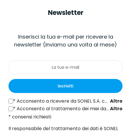
Newsletter
Inserisci la tua e-mail per ricevere la
newsletter (inviamo una volta al mese)
Iscriviti
*
Acconsento a ricevere da SONEL S.A. con sede in ul. Wokulskiego 11, 58-100 Świdnica informazioni commerciali per via elettronica (all'indirizzo e-mail fornito) a fini di marketing, ai sensi dell'articolo 398 della legge del 12 luglio 2024 sul diritto delle comunicazioni elettroniche.
Altro
*
Acconsento al trattamento dei miei dati personali (indirizzo e-mail) da parte di SONEL S.A. con sede in ul. Wokulskiego 11, 58-100 Świdnica, ai fini dell'invio di newsletter contenenti informazioni commerciali e di marketing, ai sensi dell'art. 6, comma 1, lettera a) del Regolamento generale sulla protezione dei dati (GDPR).
Altro
* consensi richiesti
Il responsabile del trattamento dei dati è SONEL