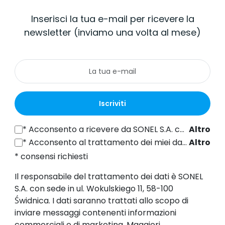
Inserisci la tua e-mail per ricevere la
newsletter (inviamo una volta al mese)
Iscriviti
*
Acconsento a ricevere da SONEL S.A. con sede in ul. Wokulskiego 11, 58-100 Świdnica informazioni commerciali per via elettronica (all'indirizzo e-mail fornito) a fini di marketing, ai sensi dell'articolo 398 della legge del 12 luglio 2024 sul diritto delle comunicazioni elettroniche.
Altro
*
Acconsento al trattamento dei miei dati personali (indirizzo e-mail) da parte di SONEL S.A. con sede in ul. Wokulskiego 11, 58-100 Świdnica, ai fini dell'invio di newsletter contenenti informazioni commerciali e di marketing, ai sensi dell'art. 6, comma 1, lettera a) del Regolamento generale sulla protezione dei dati (GDPR).
Altro
* consensi richiesti
Il responsabile del trattamento dei dati è SONEL
S.A. con sede in ul. Wokulskiego 11, 58-100
Świdnica. I dati saranno trattati allo scopo di
inviare messaggi contenenti informazioni
commerciali e di marketing. Maggiori