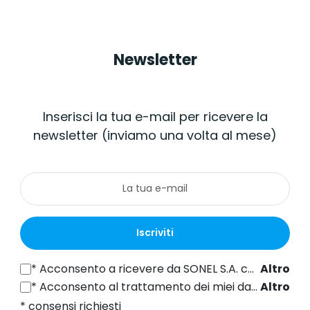
Newsletter
Inserisci la tua e-mail per ricevere la
newsletter (inviamo una volta al mese)
Iscriviti
*
Acconsento a ricevere da SONEL S.A. con sede in ul. Wokulskiego 11, 58-100 Świdnica informazioni commerciali per via elettronica (all'indirizzo e-mail fornito) a fini di marketing, ai sensi dell'articolo 398 della legge del 12 luglio 2024 sul diritto delle comunicazioni elettroniche.
Altro
*
Acconsento al trattamento dei miei dati personali (indirizzo e-mail) da parte di SONEL S.A. con sede in ul. Wokulskiego 11, 58-100 Świdnica, ai fini dell'invio di newsletter contenenti informazioni commerciali e di marketing, ai sensi dell'art. 6, comma 1, lettera a) del Regolamento generale sulla protezione dei dati (GDPR).
Altro
* consensi richiesti