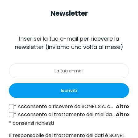
Newsletter
Inserisci la tua e-mail per ricevere la
newsletter (inviamo una volta al mese)
Iscriviti
*
Acconsento a ricevere da SONEL S.A. con sede in ul. Wokulskiego 11, 58-100 Świdnica informazioni commerciali per via elettronica (all'indirizzo e-mail fornito) a fini di marketing, ai sensi dell'articolo 398 della legge del 12 luglio 2024 sul diritto delle comunicazioni elettroniche.
Altro
*
Acconsento al trattamento dei miei dati personali (indirizzo e-mail) da parte di SONEL S.A. con sede in ul. Wokulskiego 11, 58-100 Świdnica, ai fini dell'invio di newsletter contenenti informazioni commerciali e di marketing, ai sensi dell'art. 6, comma 1, lettera a) del Regolamento generale sulla protezione dei dati (GDPR).
Altro
* consensi richiesti
Il responsabile del trattamento dei dati è SONEL