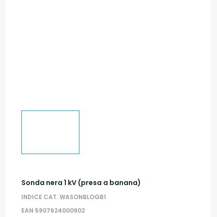
Sonda nera 1 kV (presa a banana)
INDICE CAT. WASONBLOGB1
EAN 5907624000902